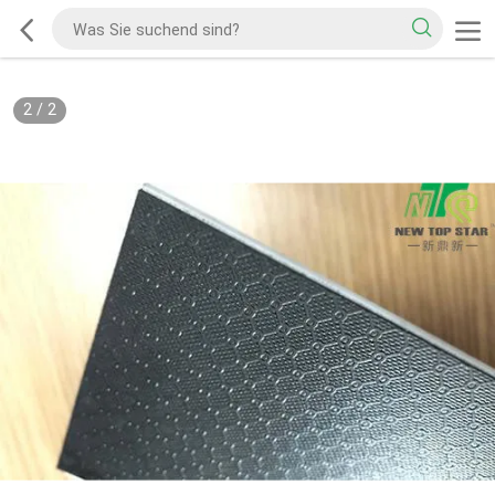
2
/
2