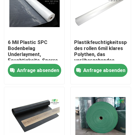
6 Mil Plastic SPC
Plastikfeuchtigkeitssperr
Bodenbelag
des rollen 6mil klares
Underlayment,
Polythen, das
Feuchtigkeits-Sperre
vorübergehendes
Underlayment
Schutz-Blatt bedeckt
Anfrage absenden
Anfrage absenden
Startseite
Produkte
Über uns