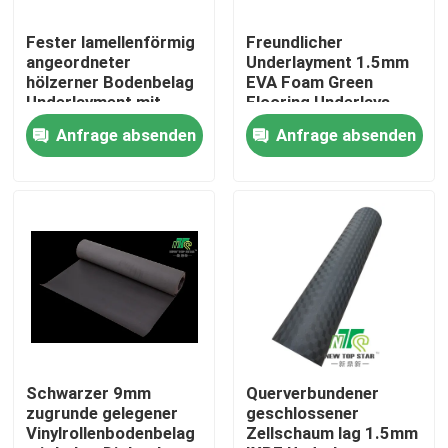
Fester lamellenförmig
Freundlicher
Fabrik Tour
angeordneter
Underlayment 1.5mm
hölzerner Bodenbelag
EVA Foam Green
Underlayment mit
Flooring Underlays
Qualitätskontrolle
hoher Dichte IXPE
Eco für befestigten
Anfrage absenden
Anfrage absenden
100Sq.Ft
Schutzträger
Kontakt
Nachrichten
Lamellenförmig angeordneter Fußbodenunderlayment
SPC-Bodenbelag Underlayment
Schwarzer 9mm
Querverbundener
zugrunde gelegener
geschlossener
Vinylrollenbodenbelag
Zellschaum lag 1.5mm
Akustischer Boden Underlayment