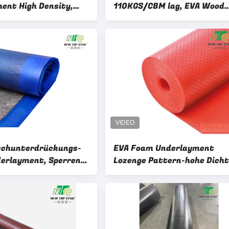
ent High Density,
110KGS/CBM lag, EVA Wood
rüfender
Floor Underlay 3mm zugrun
ment 1.5mm 40kg/M3
chunterdrückungs-
EVA Foam Underlayment
erlayment, Sperren-
Lozenge Pattern-hohe Dich
nterlage des Dampf-
des schwimmenden Estrich
mit rotem prägeartigem Fi