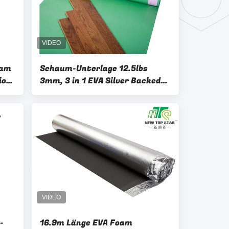
oam
Schaum-Unterlage 12.5lbs
ion
3mm, 3 in 1 EVA Silver Backed
Underlay
-
16.9m Länge EVA Foam