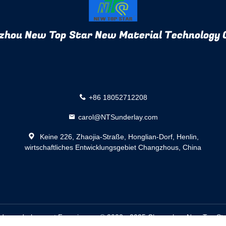
zhou New Top Star New Material Technology C
+86 18052712208
carol@NTSunderlay.com
Keine 226, Zhaojia-Straße, Honglian-Dorf, Henlin,
wirtschaftliches Entwicklungsgebiet Changzhous, China
denunderlayment Fournisseur. © 2022 - 2025 Changzhou New Top Star 