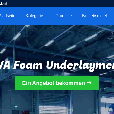
,Ltd
Startseite
Kategorien
Produkte
Betriebsmittel
VA Foam Underlayme
Ein Angebot bekommen