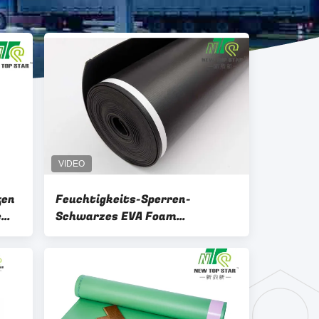
fen
Feuchtigkeits-Sperren-
e
Schwarzes EVA Foam
oll
Underlayment 3mm
200sqft/Roll