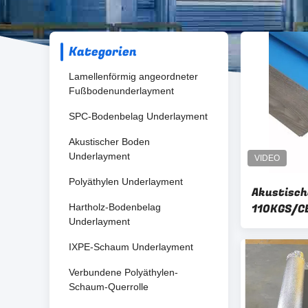
Kategorien
Lamellenförmig angeordneter
Fußbodenunderlayment
SPC-Bodenbelag Underlayment
Akustischer Boden
Underlayment
Polyäthylen Underlayment
Akustisch
110KGS/C
Hartholz-Bodenbelag
Underlayment
Underlay
Mikromete
IXPE-Schaum Underlayment
Verbundene Polyäthylen-
Schaum-Querrolle