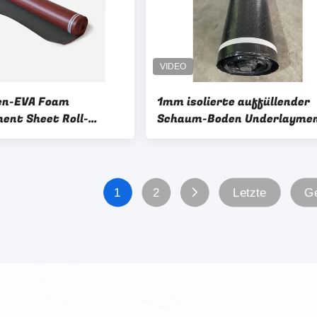
en-EVA Foam
1mm isolierte auffüllender
ent Sheet Roll-
Schaum-Boden Underlaymen
ster mit PET Film
Aufwärmen Unterlage mit
Löchern
1
2
Letzte
Ge