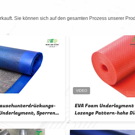
kauft. Sie können sich auf den gesamten Prozess unserer Prod
VA Foam Underlayment
3 in 1 erstklassiger
ozenge Pattern-hohe Dichte
Fußbodendampf-Sp
es schwimmenden Estrichs
underlayment-110
it rotem prägeartigem Film
zugrunde gelegen f