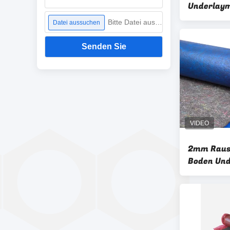
Underlaym
solider p
Bitte Datei auswählen
Datei aussuchen
Underlay
Senden Sie
2mm Raus
Boden Und
Schaum-U
110kg/M3