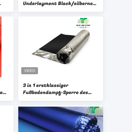
Underlayment Black/silberner
de
Bodenbelag Underlayment des
Dampf-3-In-1
3 in 1 erstklassiger
te
Fußbodendampf-Sperre des
s
underlayment-110kg/m3
lm
zugrunde gelegen für Laminat