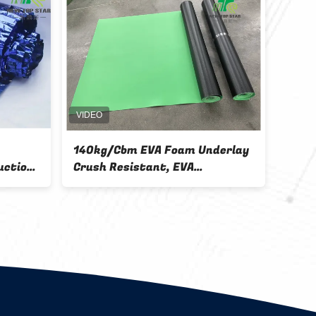
am Underlay
Schalldichter 1.5mm EVA Foam
VA
Underlayment Noise Reduction
adding
Underlayment mit
prägeartigem Film