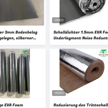
her 3mm Bodenbelag
Schalldichter 1.5mm EVA F
elegen, silberner
Underlayment Noise Reduct
 1
Underlayment mit
underlayment
prägeartigem Film
ge EVA Foam
Reduzierung des Trittschall