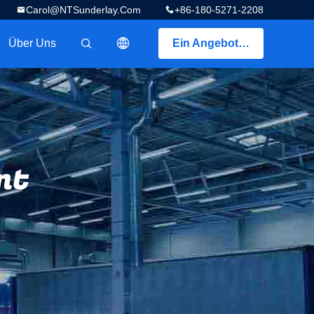
Carol@NTSunderlay.com
+86-180-5271-2208
Über Uns
Ein Angebot bekommen
描述
nt