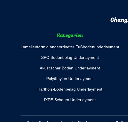
Chang
Kategorien
Lamellenförmig angeordneter Fußbodenunderlayment
SPC-Bodenbelag Underlayment
Akustischer Boden Underlayment
Polyäthylen Underlayment
Hartholz-Bodenbelag Underlayment
IXPE-Schaum Underlayment
China Gut Qualität Lamellenförmig angeordneter Fußbo