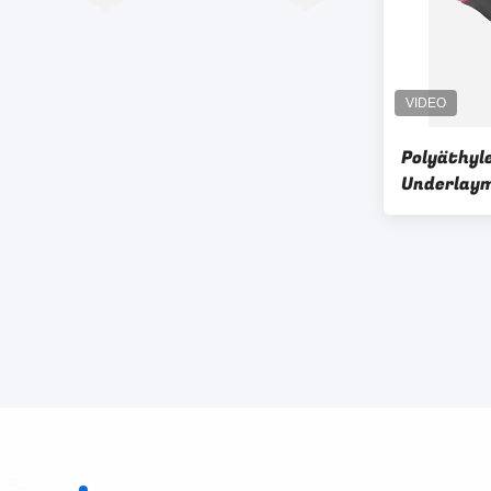
Polyäthyl
Underlaym
Rauten-Mu