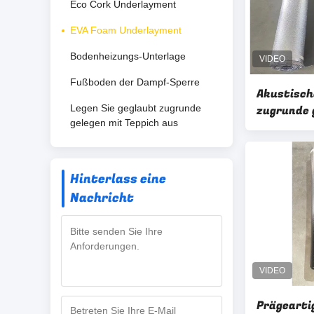
Eco Cork Underlayment
EVA Foam Underlayment
Bodenheizungs-Unterlage
Fußboden der Dampf-Sperre
Akustisc
Legen Sie geglaubt zugrunde
zugrunde g
gelegen mit Teppich aus
Dampf 3 in
Fußboden
Hinterlass eine
Nachricht
Prägearti