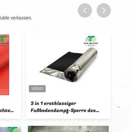
ukte verlassen.
prev
next
Akustische Unterlage
erre des
110KGS/CBM EVA Foam
kg/m3
Underlayment 2mm mit 40
ür Laminat
Mikrometern PET Film-