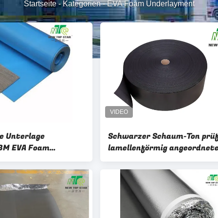
Startseite
-
Kategorien
-
EVA Foam Underlayment
e Unterlage
Schwarzer Schaum-Ton prü
BM EVA Foam
lamellenförmig angeordnet
ment 2mm mit 40
Unterlage, 2mm EVA Foam R
rn PET Film-
200sqft/Roll