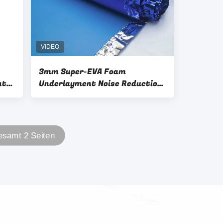
3mm Super-EVA Foam
t,
Underlayment Noise Reduction
mit blauem Aluminiumfilm
samt 2 Seiten