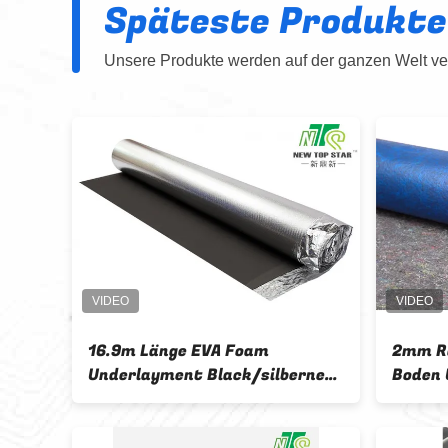
Späteste Produkte
Unsere Produkte werden auf der ganzen Welt ver
m
2mm Rauschunterdrückungs-
E
silberner
Boden Underlayment, Sperren-
L
ment des
Schaum-Unterlage des Dampf-
d
110kg/M3
m