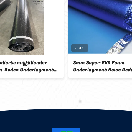
mm Super-EVA Foam
140kg/Cbm EVA Fo
nderlayment Noise Reduction
Crush Resistant, E
it blauem Aluminiumfilm
Soundproof Floor P