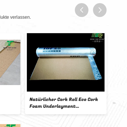
ukte verlassen.
prev
next
er 1/4 Zoll Cork
2mm Eco Cork Underlaymen
rlayment, Eco Cork
High Density Comfort Schrit
rproof
Schalldämpfung
ent