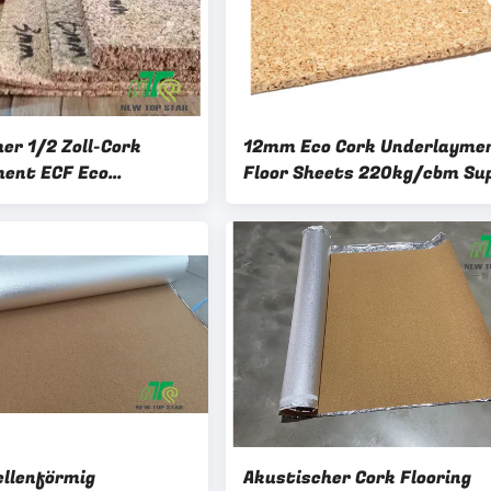
er 1/2 Zoll-Cork
12mm Eco Cork Underlayme
ent ECF Eco
Floor Sheets 220kg/cbm Su
chter Underlayment
dick
llenförmig
Akustischer Cork Flooring