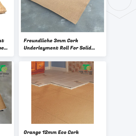
nt
Freundliche 3mm Cork
per
Underlayment Roll For Solid
Massivholzböden und
schwimmender Estrich Eco
Orange 12mm Eco Cork