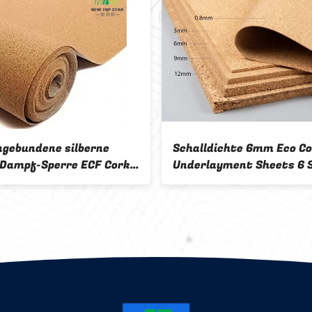
12mm Eco Cork Underlayment
Freundlic
Floor Sheets 220kg/cbm Super
Underlayme
dick
Massivhol
schwimmen