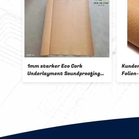
e 6mm Eco Cork
 Sheets 6 Sq.Ft.