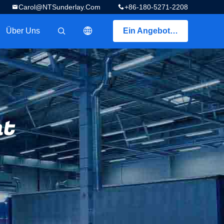
Carol@NTSunderlay.com
+86-180-5271-2208
Über Uns
Ein Angebot bekommen
描述
nt