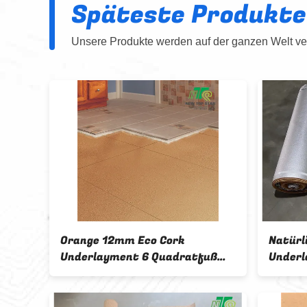
Späteste Produkte
Unsere Produkte werden auf der ganzen Welt ver
Eco Cork
Natürlicher Cork Roll Eco Cork
t 200-
Foam Underlayment
 ISO9001
200KGS/CBM mit Dampf-
Sperre