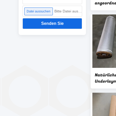
angeordne
Cork Und
Bitte Datei auswählen
Datei aussuchen
220kg/cbm
Heizsyst
Senden Sie
Natürlich
Underlay
Länge Bo