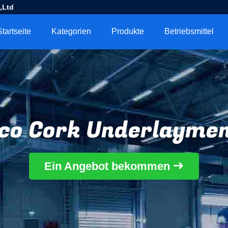
,Ltd
Startseite
Kategorien
Produkte
Betriebsmittel
co Cork Underlayme
Ein Angebot bekommen