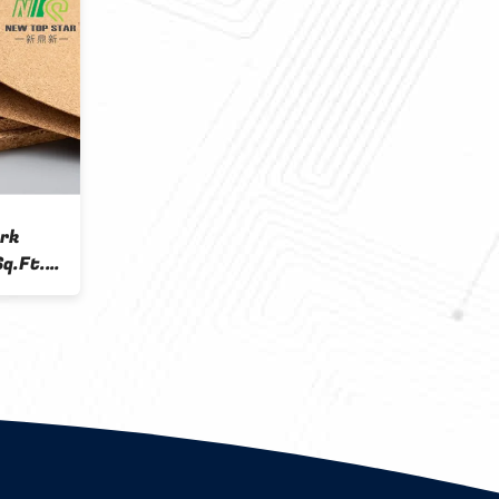
he 3mm Cork
100% lamellenförmig
nt Roll For Solid
angeordneter Fußbodeneco
zböden und
Cork Underlayment 3mm
der Estrich Eco
220kg/cbm für Bodenbelag-
Heizsystem