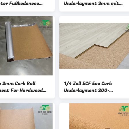
ter Fußbodeneco
Underlayment 3mm mit
erlayment 3mm
Aluminiumfolie-Komfort-
 für Bodenbelag-
Schritt
em
e 2mm Cork Roll
1/4 Zoll ECF Eco Cork
ment For Hardwood
Underlayment 200-
den-20m
220KGS/CBM ISO9001
genehmigte