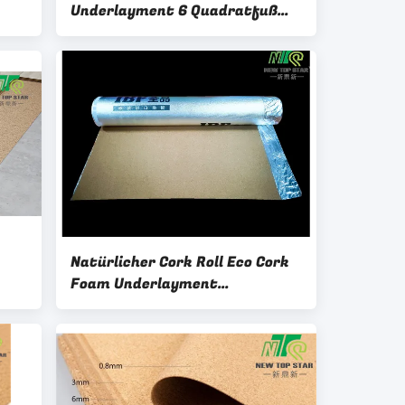
Underlayment 6 Quadratfuß
für lamellenförmig
angeordneten Bodenbelag
Natürlicher Cork Roll Eco Cork
Foam Underlayment
200KGS/CBM mit Dampf-
Sperre