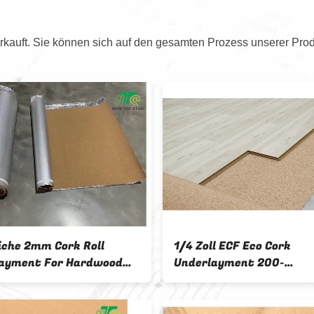
kauft. Sie können sich auf den gesamten Prozess unserer Prod
2mm natürliche Eco Cork
Erstklassig
Underlayment Roll 20m Länge
Sheet Unde
fertigte besonders an
Foam Wate
Underlaym