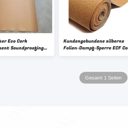
er Eco Cork
Kundengebundene silberne
ent Soundproofing
Folien-Dampf-Sperre ECF Co
 für PVC-Bodenbelag
Foam Underlayment
Waterproof With
Gesamt 1 Seiten