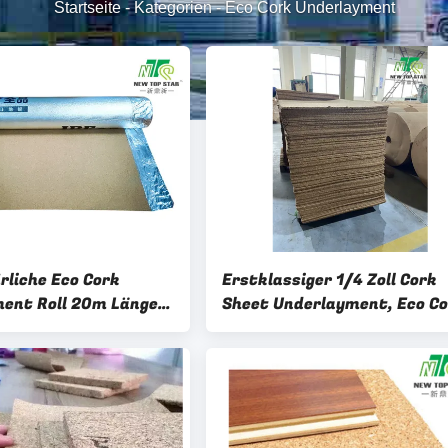
Startseite
-
Kategorien
-
Eco Cork Underlayment
liche Eco Cork
Erstklassiger 1/4 Zoll Cork
ent Roll 20m Länge
Sheet Underlayment, Eco C
besonders an
Foam Waterproof
Underlayment