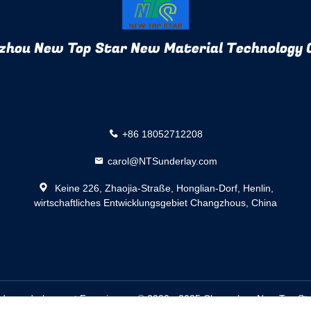
zhou New Top Star New Material Technology C
+86 18052712208
carol@NTSunderlay.com
Keine 226, Zhaojia-Straße, Honglian-Dorf, Henlin,
wirtschaftliches Entwicklungsgebiet Changzhous, China
denunderlayment Fournisseur. © 2022 - 2025 Changzhou New Top Star 