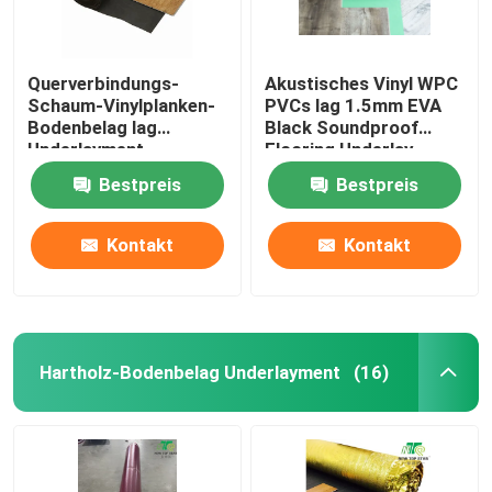
Querverbindungs-
Akustisches Vinyl WPC
Schaum-Vinylplanken-
PVCs lag 1.5mm EVA
Bodenbelag lag
Black Soundproof
Underlayment
Flooring Underlay
Millimeters IXPE des
zugrunde
Bestpreis
Bestpreis
Graus 1,5 zugrunde
Kontakt
Kontakt
Hartholz-Bodenbelag Underlayment
(16)