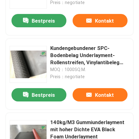
feuchtigkeitsfeste IXPE
Preis：negotiate
Bestpreis
Kontakt
Kundengebundener SPC-
Bodenbelag Underlayment-
Rollenstreifen, Vinylantibeleg
EVA Acoustic Underlay
MOQ：1000SQ.M.
Preis：negotiate
Bestpreis
Kontakt
Startseite
Produkte
140kg/M3 Gummiunderlayment
mit hoher Dichte EVA Black
Foam Underlayment
Über uns