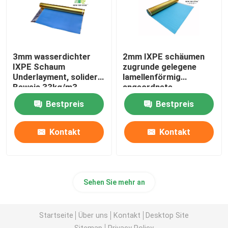
3mm wasserdichter
2mm IXPE schäumen
IXPE Schaum
zugrunde gelegene
Underlayment, solider
lamellenförmig
Beweis 33kg/m3
angeordnete
zugrunde gelegen mit
Luxusobere Grenze mit
Bestpreis
Bestpreis
goldenem Film
goldenem Film
Kontakt
Kontakt
Sehen Sie mehr an
Startseite
Über uns
Kontakt
Desktop Site
Sitemap
Privacy Policy