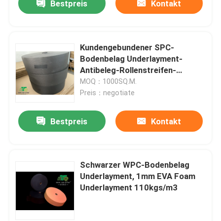
Bestpreis
Kontakt
Kundengebundener SPC-
Bodenbelag Underlayment-
Antibeleg-Rollenstreifen-
Vinylboden lag zugrunde
MOQ：1000SQ.M.
Preis：negotiate
Bestpreis
Kontakt
Schwarzer WPC-Bodenbelag
Underlayment, 1mm EVA Foam
Underlayment 110kgs/m3