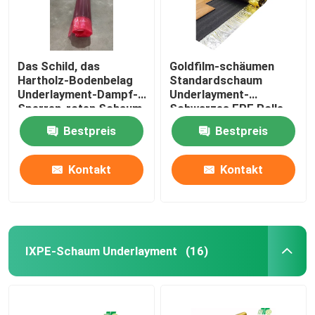
Das Schild, das
Goldfilm-schäumen
Hartholz-Bodenbelag
Standardschaum
Underlayment-Dampf-
Underlayment-
Sperren-roten Schaum
Schwarzes EPE Rolle
auffüllt, lag 3mm
20kg/cbm
Bestpreis
Bestpreis
zugrunde
Kontakt
Kontakt
IXPE-Schaum Underlayment
(16)