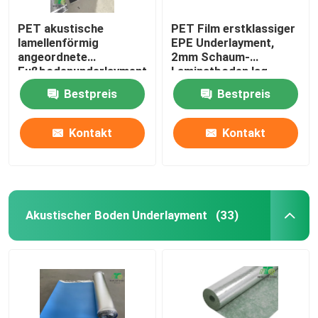
PET akustische
PET Film erstklassiger
lamellenförmig
EPE Underlayment,
angeordnete
2mm Schaum-
Fußbodenunderlayment-
Laminatboden lag
Feuchtigkeitssperre
zugrunde
Bestpreis
Bestpreis
200sqft/Roll
33kg/Cbm
Kontakt
Kontakt
Akustischer Boden Underlayment
(33)