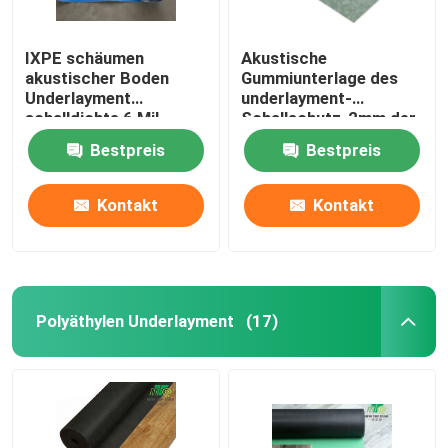
IXPE schäumen
Akustische
akustischer Boden
Gummiunterlage des
Underlayment
underlayment-
schalldichte 6 Mil
Schallschutz-2mm der
Vapor Barrier
Wärmedämmungs-
Bestpreis
Bestpreis
Underlayment
0.4w/mk
Kontakt
Kontakt
Polyäthylen Underlayment
(17)