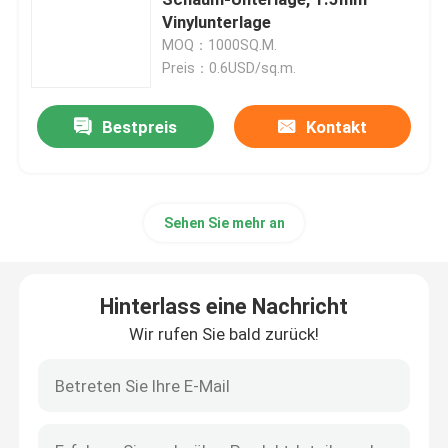
Vinylunterlage
MOQ：1000SQ.M.
Polyäthylen Underlayment
Preis：0.6USD/sq.m.
Hartholz-Bodenbelag Underlayment
Bestpreis
Kontakt
IXPE-Schaum Underlayment
Sehen Sie mehr an
Verbundene Polyäthylen-Schaum-Querrolle
Hinterlass eine Nachricht
Eco Cork Underlayment
Wir rufen Sie bald zurück!
EVA Foam Underlayment
Bodenheizungs-Unterlage