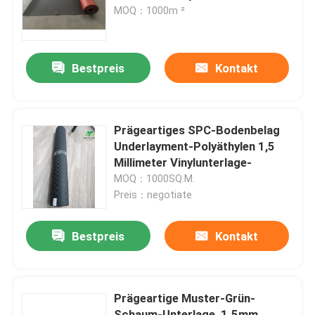
MOQ：1000m ²
Fabrik Tour
Bestpreis
Kontakt
Qualitätskontrolle
Kontakt
Prägeartiges SPC-Bodenbelag
Underlayment-Polyäthylen 1,5
Millimeter Vinylunterlage-
Nachrichten
MOQ：1000SQ.M.
Preis：negotiate
Lamellenförmig angeordneter Fußbodenunderlayment
Bestpreis
Kontakt
SPC-Bodenbelag Underlayment
Prägeartige Muster-Grün-
Akustischer Boden Underlayment
Schaum-Unterlage, 1.5mm