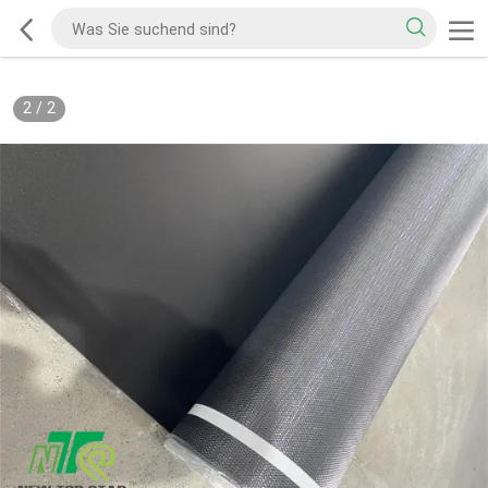
2
/
2