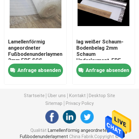
Polyäthylen Underlayment
Hartholz-Bodenbelag Underlayment
Lamellenförmig
lag weißer Schaum-
angeordneter
Bodenbelag 2mm
Fußbodenunderlayment
Schaum
IXPE-Schaum Underlayment
2mm EPE SGS
Underlayment-EPE
20KG/M3
200sqft/Roll
Anfrage absenden
Anfrage absenden
feuchtigkeitsfester
22kg/Cbm zugrunde
Verbundene Polyäthylen-Schaum-Querrolle
Underlayment Rohs
Eco Cork Underlayment
Startseite
Über uns
Kontakt
Desktop Site
Sitemap
Privacy Policy
EVA Foam Underlayment
Qualität
Lamellenförmig angeordneter
Bodenheizungs-Unterlage
Fußbodenunderlayment
China Fabrik.Copyright ©