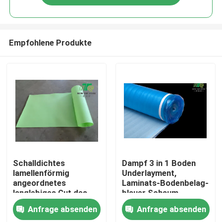
Empfohlene Produkte
Startseite
Schalldichtes
Dampf 3 in 1 Boden
lamellenförmig
Underlayment,
angeordnetes
Laminats-Bodenbelag-
Produkte
langlebiges Gut des
blauer Schaum
Bodenbelag
Underlayment mit
Anfrage absenden
Anfrage absenden
Underlayment-Grün-
Deckung
Über uns