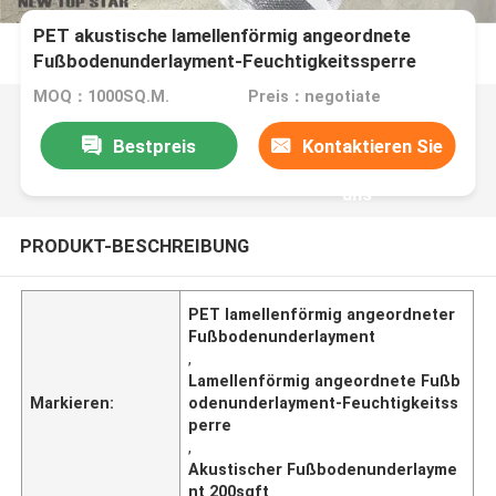
PET akustische lamellenförmig angeordnete
Fußbodenunderlayment-Feuchtigkeitssperre
200sqft/Roll 33kg/Cbm
MOQ：1000SQ.M.
Preis：negotiate
Bestpreis
Kontaktieren Sie
uns
PRODUKT-BESCHREIBUNG
PET lamellenförmig angeordneter
Fußbodenunderlayment
,
Lamellenförmig angeordnete Fußb
Markieren:
odenunderlayment-Feuchtigkeitss
perre
,
Akustischer Fußbodenunderlayme
nt 200sqft