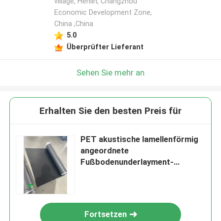
village, Henlin, Changzhou
Economic Development Zone,
China ,China
5.0
Überprüfter Lieferant
Sehen Sie mehr an
Erhalten Sie den besten Preis für
PET akustische lamellenförmig
angeordnete
Fußbodenunderlayment-
Feuchtigkeitssperre
200sqft/Roll 33kg/Cbm
Fortsetzen