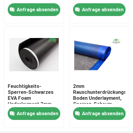
pro Rollensolide
Anfrage absenden
Anfrage absenden
prüfende Unterlage
Fabrik Tour
Qualitätskontrolle
Kontakt
Nachrichten
Feuchtigkeits-
2mm
Sperren-Schwarzes
Rauschunterdrückungs-
Lamellenförmig angeordneter Fußbodenunderlayment
EVA Foam
Boden Underlayment,
Underlayment 3mm
Sperren-Schaum-
200sqft/Roll
Unterlage des Dampf-
SPC-Bodenbelag Underlayment
Anfrage absenden
Anfrage absenden
110kg/M3
Akustischer Boden Underlayment