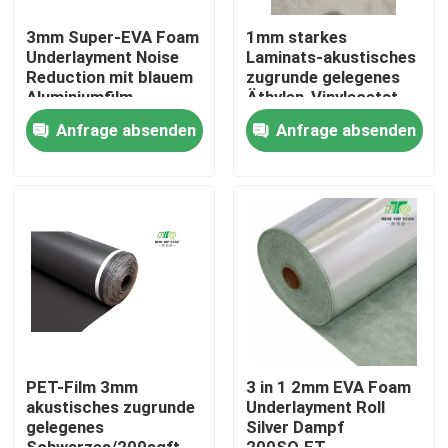
3mm Super-EVA Foam
1mm starkes
Underlayment Noise
Laminats-akustisches
Reduction mit blauem
zugrunde gelegenes
Aluminiumfilm
Äthylen-Vinylacetat
EVA Foam Padding
Anfrage absenden
Anfrage absenden
Startseite
Produkte
PET-Film 3mm
3 in 1 2mm EVA Foam
akustisches zugrunde
Underlayment Roll
gelegenes
Silver Dampf
Über uns
Schwarzes/200sqft
200SQ.FT