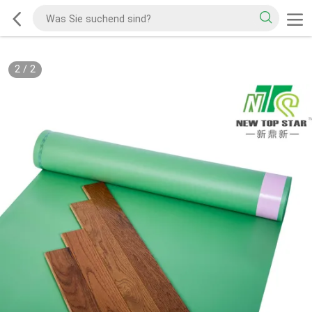
2
/
2