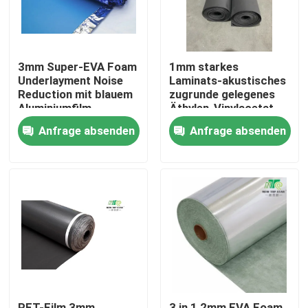
3mm Super-EVA Foam
1mm starkes
Underlayment Noise
Laminats-akustisches
Reduction mit blauem
zugrunde gelegenes
Aluminiumfilm
Äthylen-Vinylacetat
EVA Foam Padding
Anfrage absenden
Anfrage absenden
Startseite
Produkte
Über uns
PET-Film 3mm
3 in 1 2mm EVA Foam