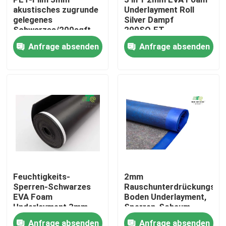
akustisches zugrunde
Underlayment Roll
gelegenes
Silver Dampf
Fabrik Tour
Schwarzes/200sqft
200SQ.FT
pro Rollensolide
Anfrage absenden
Anfrage absenden
prüfende Unterlage
Qualitätskontrolle
Kontakt
Nachrichten
Lamellenförmig angeordneter Fußbodenunderlayment
Feuchtigkeits-
2mm
Sperren-Schwarzes
Rauschunterdrückungs-
SPC-Bodenbelag Underlayment
EVA Foam
Boden Underlayment,
Underlayment 3mm
Sperren-Schaum-
200sqft/Roll
Unterlage des Dampf-
Akustischer Boden Underlayment
Anfrage absenden
Anfrage absenden