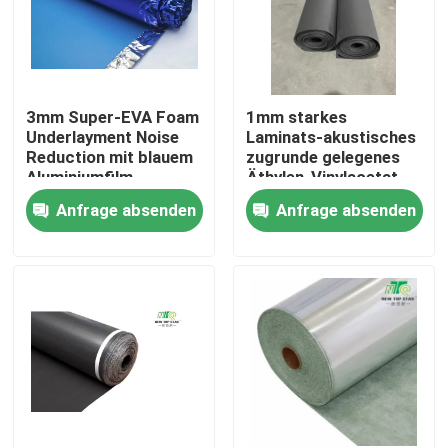
3mm Super-EVA Foam
1mm starkes
Underlayment Noise
Laminats-akustisches
Reduction mit blauem
zugrunde gelegenes
Aluminiumfilm
Äthylen-Vinylacetat
EVA Foam Padding
Anfrage absenden
Anfrage absenden
Startseite
Produkte
Über uns