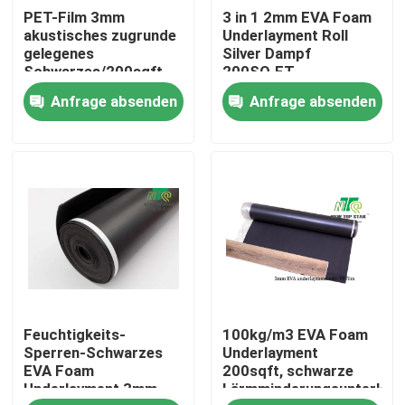
PET-Film 3mm
3 in 1 2mm EVA Foam
akustisches zugrunde
Underlayment Roll
Fabrik Tour
gelegenes
Silver Dampf
Schwarzes/200sqft
200SQ.FT
pro Rollensolide
Anfrage absenden
Anfrage absenden
prüfende Unterlage
Qualitätskontrolle
Kontakt
Nachrichten
Lamellenförmig angeordneter Fußbodenunderlayment
Feuchtigkeits-
100kg/m3 EVA Foam
SPC-Bodenbelag Underlayment
Sperren-Schwarzes
Underlayment
EVA Foam
200sqft, schwarze
Underlayment 3mm
Lärmminderungsunterlage
Akustischer Boden Underlayment